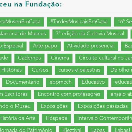
ceu na Fundação:
asaMuseuEmCasa
#TardesMusicaisEmCasa
16ª S
Nacional de Museus
7ª edição da Ciclovia Musical
 Especial
Arte-papo
Atividade presencial
Ba
dade
Cadernos
Cinema
Circuito cultural no J
Histórias
Cursos
cursos e palestras
De olho 
Documentário
ebpmcch
Educativo
educat
 Escritores
Encontro com professores
ensaio a
ndo o Museu
Exposições
Exposições passadas
História da Arte
Hóspede
Intervalo Contemporâ
Jornada do Patrimônio
Kleztival
Labas
Labas! 