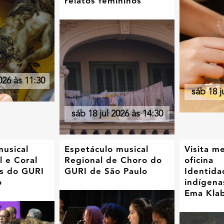
relatos femininos
026 às 11:30
sáb 18 j
sáb 18 jul 2026 às 14:30
musical
Espetáculo musical
Visita m
l e Coral
Regional de Choro do
oficina
es do GURI
GURI de São Paulo
Identida
o
indígena
Ema Kla