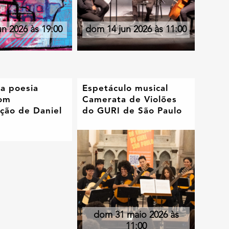
un 2026 às 19:00
dom 14 jun 2026 às 11:00
a poesia
Espetáculo musical
com
Camerata de Violões
ação de Daniel
do GURI de São Paulo
i
dom 31 maio 2026 às
11:00