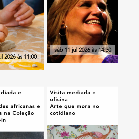
sáb 11 jul 2026 às 14:30
ul 2026 às 11:00
ediada e
Visita mediada e
oficina
des africanas e
Arte que mora no
s na Coleção
cotidiano
bin