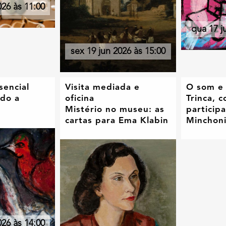
026 às 11:00
qua 17 j
sex 19 jun 2026 às 15:00
sencial
Visita mediada e
O som e 
ndo a
oficina
Trinca, 
Mistério no museu: as
particip
cartas para Ema Klabin
Minchon
026 às 14:00