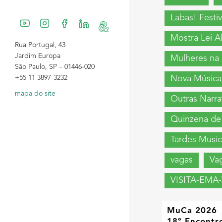
Labas! Festiv
Mostra Lei Al
Rua Portugal, 43
Jardim Europa
Mulheres na
São Paulo, SP – 01446-020
+55 11 3897-3232
Nova Música
mapa do site
Outras Narra
Quinzena de 
Tardes Music
vagas
Va
VISITA-EMA-
MuCa 2026
18º Encontro