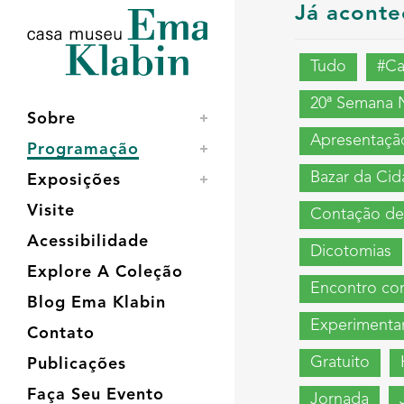
Acessar
Acessar
Mapa
Já aconte
o
a
do
conteúdo
navegação
site
Tudo
#C
20ª Semana 
Sobre
Apresentação
Programação
Bazar da Ci
Exposições
Visite
Contação de 
Acessibilidade
Dicotomias
Explore A Coleção
Encontro com
Blog Ema Klabin
Experimenta
Contato
Gratuito
Publicações
Faça Seu Evento
Jornada