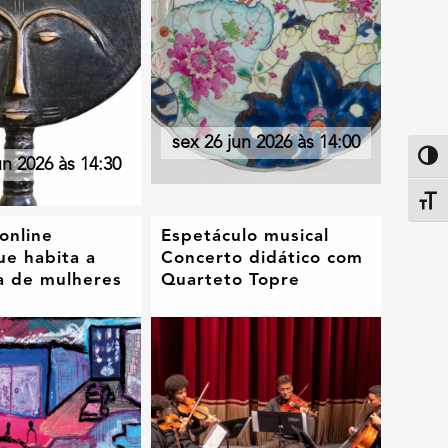
sex 26 jun 2026 às 14:00
Altern
un 2026 às 14:30
Alter
 online
Espetáculo musical
ue habita a
Concerto didático com
ra de mulheres
Quarteto Topre