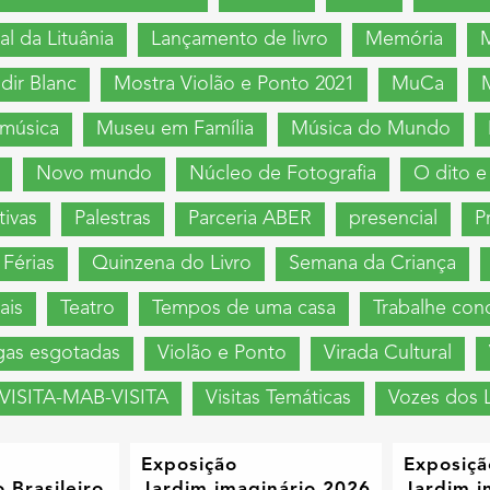
al da Lituânia
Lançamento de livro
Memória
M
dir Blanc
Mostra Violão e Ponto 2021
MuCa
 música
Museu em Família
Música do Mundo
Novo mundo
Núcleo de Fotografia
O dito e
tivas
Palestras
Parceria ABER
presencial
P
Férias
Quinzena do Livro
Semana da Criança
ais
Teatro
Tempos de uma casa
Trabalhe con
gas esgotadas
Violão e Ponto
Virada Cultural
VISITA-MAB-VISITA
Visitas Temáticas
Vozes dos L
Exposição
Exposiçã
 Brasileiro
Jardim imaginário 2026
Jardim i