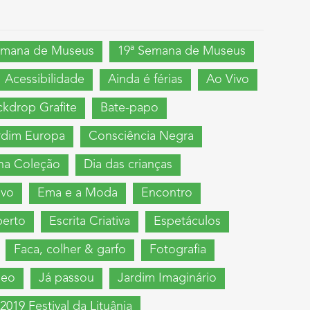
emana de Museus
19ª Semana de Museus
Acessibilidade
Ainda é férias
Ao Vivo
ckdrop Grafite
Bate-papo
ardim Europa
Consciência Negra
na Coleção
Dia das crianças
ivo
Ema e a Moda
Encontro
berto
Escrita Criativa
Espetáculos
Faca, colher & garfo
Fotografia
neo
Já passou
Jardim Imaginário
2019 Festival da Lituânia