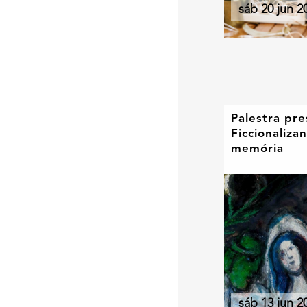
sáb 20 jun 2
Palestra pre
Ficcionaliza
memória
sáb 13 jun 2