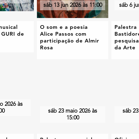
sáb 13 jun 2026 às 11:00
sáb 6 ju
musical
O som e a poesia
Palestra
 GURI de
Alice Passos com
Bastidor
participação de Almir
pesquisa
Rosa
da Arte
o 2026 às
00
sáb 23 maio 2026 às
sáb 23
15:00