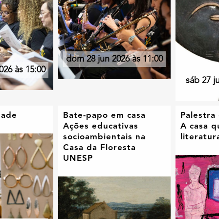
dom 28 jun 2026 às 11:00
026 às 15:00
sáb 27 j
dade
Bate-papo em casa
Palestra
Ações educativas
A casa q
socioambientais na
literatu
Casa da Floresta
UNESP