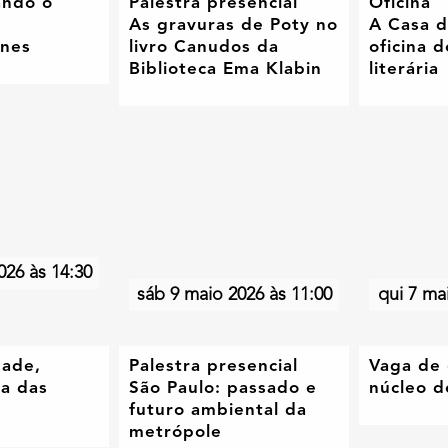
ando o
Palestra presencial
Oficina
As gravuras de Poty no
A Casa d
ines
livro Canudos da
oficina d
Biblioteca Ema Klabin
literária
026 às 14:30
sáb 9 maio 2026 às 11:00
qui 7 ma
dade,
Palestra presencial
Vaga de 
ia das
São Paulo: passado e
núcleo d
futuro ambiental da
metrópole