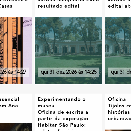
Casas
resultado edital
edital a
026 às 14:27
qui 31 dez 2026 às 14:25
qui 31 d
esencial
Experimentando o
Oficina
com Ana
museu
Tijolos 
Oficina de escrita a
histórias
partir da exposição
urbaniza
Habitar São Paulo: