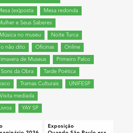
esa (ex)posta
Mesa redonda
Mulher e Seus Saberes
Música no museu
Noite Turca
 o não dito
Oficinas
Online
rimavera de Museus
Primeiro Palco
Sons da Obra
Tarde Poética
osco
Tramas Culturais
UNIFESP
Visita mediada
ivros
YAY SP
o
Exposição
maginário 2026
Quando São Paulo era