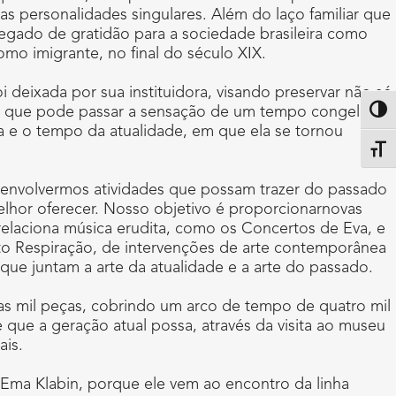
s personalidades singulares. Além do laço familiar que
 legado de gratidão para a sociedade brasileira como
mo imigrante, no final do século XIX.
deixada por sua instituidora, visando preservar não só
iar, que pode passar a sensação de um tempo congelado,
Altern
a e o tempo da atualidade, em que ela se tornou
Alter
esenvolvermos atividades que possam trazer do passado
lhor oferecer. Nosso objetivo é proporcionarnovas
relaciona música erudita, como os Concertos de Eva, e
to Respiração, de intervenções de arte contemporânea
 que juntam a arte da atualidade e a arte do passado.
as mil peças, cobrindo um arco de tempo de quatro mil
e que a geração atual possa, através da visita ao museu
ais.
o Ema Klabin, porque ele vem ao encontro da linha