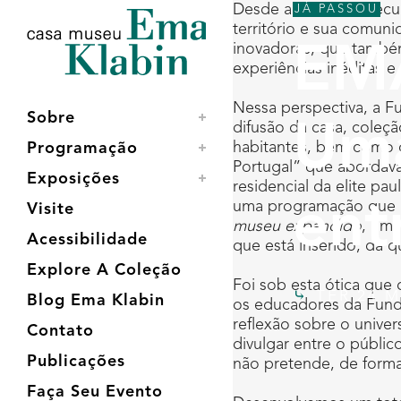
Acessar
Acessar
Mapa
Desde a virada do sécu
JÁ PASSOU
o
a
do
território e sua comun
conteúdo
navegação
site
inovadoras, que também
EMA
experiências inéditas 
Nessa perspectiva, a F
Sobre
difusão da casa, coleç
Uma
habitantes, bem como q
Programação
Portugal” que abordava
Exposições
residencial da elite pa
ent
uma programação que in
Visite
museu expandido
, um 
Acessibilidade
que está inserido, da 
Explore A Coleção
Foi sob esta ótica qu
TER 24 M
Blog Ema Klabin
os educadores da Funda
reflexão sobre o unive
Contato
divulgar entre o públi
Publicações
não pretende, de forma 
Faça Seu Evento