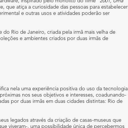
rdware, inspirado pelo monolito do filme “
2001, Uma
, que atiça a curiosidade das pessoas para estabelecer
rimental e outras usos e atividades poderão ser
e do Rio de Janeiro, criada pela irmã mais velha de
coleções e ambientes criados por duas irmãs de
ifica nela uma experiência positiva do uso da tecnologia
 próximas nos seus objetivos e interesses, coadunando-
adas por duas irmãs em duas cidades distintas: Rio de
 seus legados através da criação de casas-museus que
m que viveram-, uma possibilidade única de percebermos