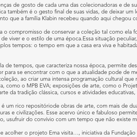
enças de gosto de cada uma das colecionadoras e de sua
fica também é o gesto final de suas vidas, de deixar um
ento que a família Klabin recebeu quando aqui chegou co
o compromisso de conservar a coleção tal como ela foi 
a de viver e o estilo de uma época.Essa situação pecul
tiplos tempos: o tempo em que a casa era viva e habitad
pla de tempos, que caracteriza nossa época, permite d
r para se encontrar com o que a atualidade pode de me
coleção, ao criar uma intensa programação cultural que 
ira, como o MPB EVA; exposições de arte, como o Proje
te da tradição clássica, cursos e atividades educativas,
 é um rico repositóriode obras de arte, com mais de du
turas e civilizações. Esse acervo único e fabuloso permit
, usufruir do convívio com um tempo que não existe m
de acolher o projeto Ema visita…, iniciativa da Fundaçã