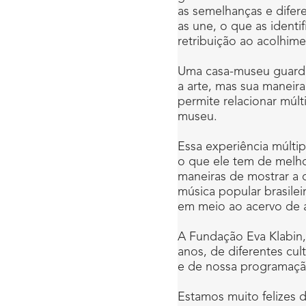
as semelhanças e difer
as une, o que as identi
retribuição ao acolhim
Uma casa-museu guarda 
a arte, mas sua maneir
permite relacionar múl
museu.
Essa experiência múlti
o que ele tem de melho
maneiras de mostrar a 
música popular brasile
em meio ao acervo de ar
A Fundação Eva Klabin,
anos, de diferentes cul
e de nossa programação
Estamos muito felizes 