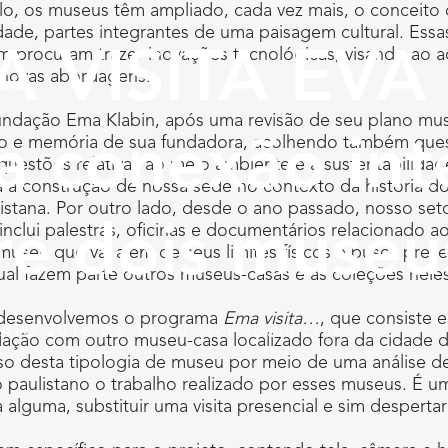
lo, os museus têm ampliado, cada vez mais, o conceito d
idade, partes integrantes de uma paisagem cultural. E
 procuram trazer inovações tecnológicas, visando ao a
 VISITA EVA 
e novas abordagens.
undação Ema Klabin, após uma revisão de seu plano mus
ão e memória de sua fundadora, acolhendo também questõe
 conexão inte
uestões relativas ao meio ambiente e à sustentabilidad
 a construção de nossa sede no contexto da história do
ulistana. Por outro lado, desde o ano passado, nosso se
re dois museu
clui palestras, oficinas e documentários relacionado a
museu que vai além de seus limites físicos e busca pres
qual fazem parte outros museus-casas e as coleções nele
e desenvolvemos o programa
Ema visita…
, que consiste 
AIO 2016 ÀS 14:10
|
POR
COMUNICAÇÃO
ção com outro museu-casa localizado fora da cidade d
rso desta tipologia de museu por meio de uma análise 
co paulistano o trabalho realizado por esses museus. É 
alguma, substituir uma visita presencial e sim despertar