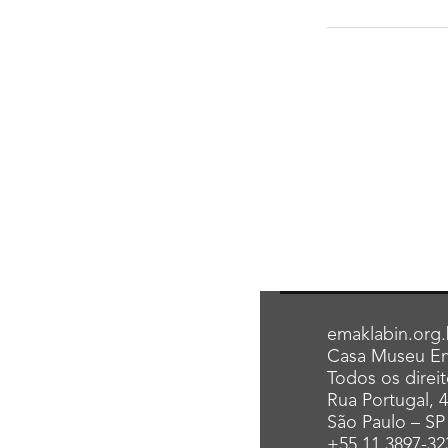
emaklabin.org.
Casa Museu Em
Todos os direi
Rua Portugal, 
São Paulo – SP
+55 11 3897-32