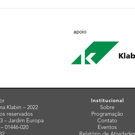
br
Institucional
a Klabin – 2022
Sobre
tos reservados
Programação
43 – Jardim Europa
Contato
 – 01446-020
Eventos
32
Relatório de Atividade