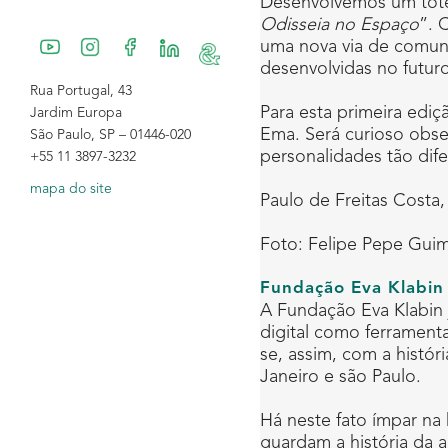
Desenvolvemos um totem
Odisseia no Espaço
”. 
uma nova via de comu
desenvolvidas no futu
Rua Portugal, 43
Para esta primeira ediç
Jardim Europa
Ema. Será curioso obse
São Paulo, SP – 01446-020
personalidades tão dife
+55 11 3897-3232
mapa do site
Paulo de Freitas Costa
Foto: Felipe Pepe Guim
Fundação Eva Klabin
A Fundação Eva Klabin j
digital como ferrament
se, assim, com a histór
Janeiro e são Paulo.
Há neste fato ímpar na
guardam a história da a