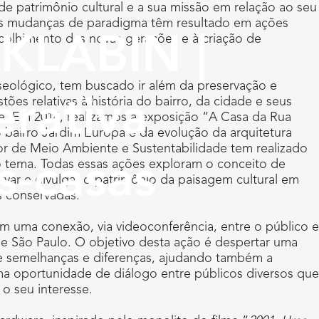
e patrimônio cultural e a sua missão em relação ao seu
ssas mudanças de paradigma têm resultado em ações
colhimento das novas gerações e à criação de
KLABIN |
eológico, tem buscado ir além da preservação e
s relativas à história do bairro, da cidade e seus
rativa
e. Em 2014, realizamos a exposição “A Casa da Rua
 bairro Jardim Europa e da evolução da arquitetura
tor de Meio Ambiente e Sustentabilidade tem realizado
s-casas
o tema. Todas essas ações exploram o conceito de
ervar e divulgar o patrimônio da paisagem cultural em
s conservadas.
em uma conexão, via videoconferência, entre o público e
e São Paulo. O objetivo desta ação é despertar uma
de semelhanças e diferenças, ajudando também a
uma oportunidade de diálogo entre públicos diversos que
 o seu interesse.