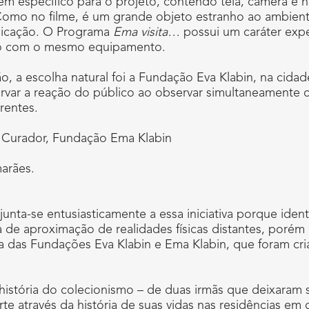
 específico para o projeto, contendo tela, câmera e ha
Como no filme, é um grande objeto estranho ao ambiente
nicação. O Programa
Ema visita…
possui um caráter expe
ro com o mesmo equipamento.
ão, a escolha natural foi a Fundação Eva Klabin, na cidad
rvar a reação do público ao observar simultaneamente 
rentes.
, Curador, Fundação Ema Klabin
arães.
unta-se entusiasticamente a essa iniciativa porque ident
a de aproximação de realidades físicas distantes, porém
ia das Fundações Eva Klabin e Ema Klabin, que foram cri
 história do colecionismo – de duas irmãs que deixaram
rte através da história de suas vidas nas residências e