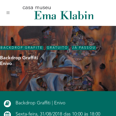
Acessar
Acessar
Mapa
o
a
do
conteúdo
navegação
site
BACKDROP GRAFITE
,
GRATUITO
,
JÁ PASSOU
Backdrop Graffiti
Enivo
Backdrop Graffiti | Enivo
Sexta-feira, 31/08/2018 das 10:00 às 18:00