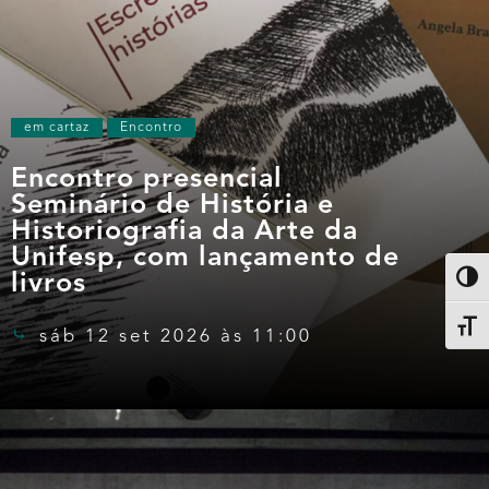
em cartaz
Encontro
Encontro presencial
Seminário de História e
Historiografia da Arte da
Unifesp, com lançamento de
livros
Altern
Alter
sáb 12 set 2026 às 11:00