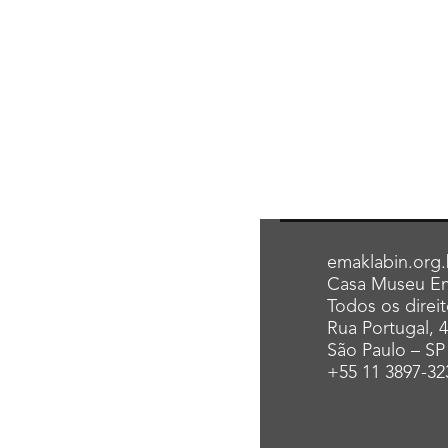
emaklabin.org.
Casa Museu Em
Todos os direi
Rua Portugal, 
São Paulo – SP
+55 11 3897-32