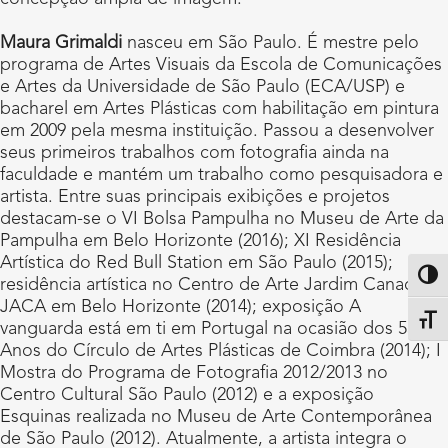
Maura Grimaldi
nasceu em São Paulo. É mestre pelo
programa de Artes Visuais da Escola de Comunicações
e Artes da Universidade de São Paulo (ECA/USP) e
bacharel em Artes Plásticas com habilitação em pintura
em 2009 pela mesma instituição. Passou a desenvolver
seus primeiros trabalhos com fotografia ainda na
faculdade e mantém um trabalho como pesquisadora e
artista. Entre suas principais exibições e projetos
destacam-se o VI Bolsa Pampulha no Museu de Arte da
Pampulha em Belo Horizonte (2016); XI Residência
Artística do Red Bull Station em São Paulo (2015);
Altern
residência artística no Centro de Arte Jardim Canadá –
JACA em Belo Horizonte (2014); exposição A
Alter
vanguarda está em ti em Portugal na ocasião dos 55
Anos do Círculo de Artes Plásticas de Coimbra (2014); I
Mostra do Programa de Fotografia 2012/2013 no
Centro Cultural São Paulo (2012) e a exposição
Esquinas realizada no Museu de Arte Contemporânea
de São Paulo (2012). Atualmente, a artista integra o