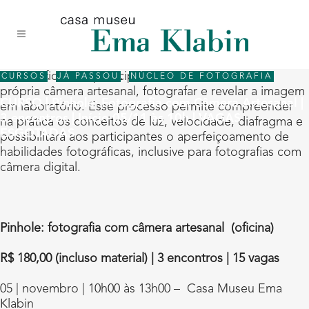
Acessar
Acessar
Mapa
o
a
do
conteúdo
navegação
site
Nessa oficina os participantes irão construir a sua
CURSOS
,
JÁ PASSOU
,
NÚCLEO DE FOTOGRAFIA
própria câmera artesanal, fotografar e revelar a imagem
CURSO | Pinhole: Fotografia com Câmera Artesanal |
em laboratório. Esse processo permite compreender
3 encontros | Início 05/11 às 10h | VAGAS
na prática os conceitos de luz, velocidade, diafragma e
ESGOTADAS
possibilitará aos participantes o aperfeiçoamento de
habilidades fotográficas, inclusive para fotografias com
câmera digital.
Pinhole: fotografia com câmera artesanal (oficina)
R$ 180,00 (incluso material) | 3 encontros | 15 vagas
05 | novembro | 10h00 às 13h00 – Casa Museu Ema
Klabin