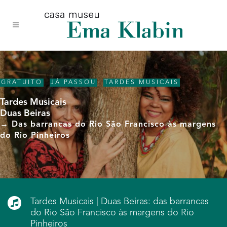
Acessar
Acessar
Mapa
o
a
do
conteúdo
navegação
site
GRATUITO
,
JÁ PASSOU
,
TARDES MUSICAIS
Tardes Musicais
Duas Beiras
→ Das barrancas do Rio São Francisco às margens
do Rio Pinheiros
Tardes Musicais | Duas Beiras: das barrancas
do Rio São Francisco às margens do Rio
Pinheiros