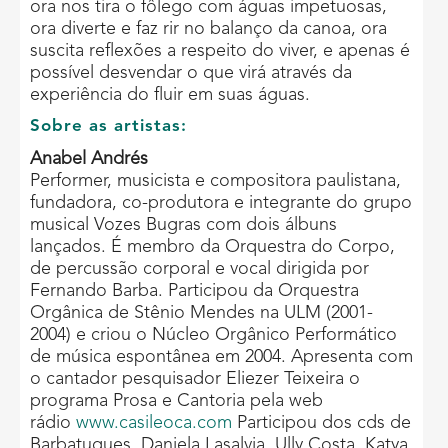
ora nos tira o fôlego com águas impetuosas,
ora diverte e faz rir no balanço da canoa, ora
suscita reflexões a respeito do viver, e apenas é
possível desvendar o que virá através da
experiência do fluir em suas águas.
Sobre as artistas:
Anabel Andrés
Performer, musicista e compositora paulistana,
fundadora, co-produtora e integrante do grupo
musical Vozes Bugras com dois álbuns
lançados. É membro da Orquestra do Corpo,
de percussão corporal e vocal dirigida por
Fernando Barba. Participou da Orquestra
Orgânica de Stênio Mendes na ULM (2001-
2004) e criou o Núcleo Orgânico Performático
de música espontânea em 2004. Apresenta com
o cantador pesquisador Eliezer Teixeira o
programa Prosa e Cantoria pela web
rádio
www.casileoca.com
Participou dos cds de
Barbatuques, Daniela Lasalvia, Ully Costa, Katya