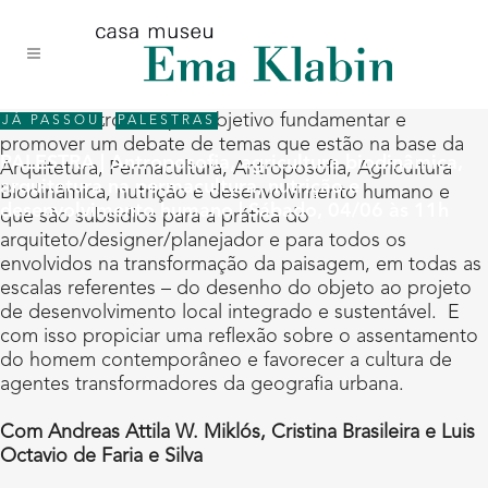
Acessar
Acessar
Mapa
o
a
do
conteúdo
navegação
site
Este encontro tem por objetivo fundamentar e
JÁ PASSOU
,
PALESTRAS
promover um debate de temas que estão na base da
PALESTRA | Antroposofia, agricultura biodinâmica,
Arquitetura, Permacultura, Antroposofia, Agricultura
arquitetura na permacultura, nutrição e
Biodinâmica, nutrição e desenvolvimento humano e
desenvolvimento humano | Sábado, 04/06 às 11h
que são subsídios para a prática do
arquiteto/designer/planejador e para todos os
envolvidos na transformação da paisagem, em todas as
escalas referentes – do desenho do objeto ao projeto
de desenvolvimento local integrado e sustentável. E
com isso propiciar uma reflexão sobre o assentamento
do homem contemporâneo e favorecer a cultura de
agentes transformadores da geografia urbana.
Com Andreas Attila W. Miklós, Cristina Brasileira e Luis
Octavio de Faria e Silva