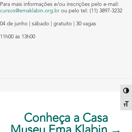
Para mais informações e/ou inscrições pelo e-mail:
cursos@emaklabin.org.br
ou pelo tel: (11) 3897-3232
04 de junho | sábado | gratuito | 30 vagas
11h00 às 13h00
Altern
Alter
Conheça a Casa
Museu Ema Klabin →