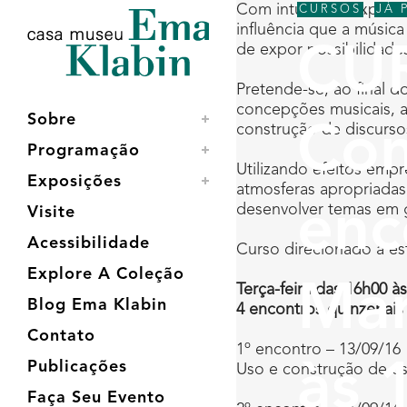
Acessar
Acessar
Mapa
Com intuito de expandir
CURSOS
,
JÁ 
o
a
do
influência que a música
conteúdo
navegação
site
de expor possibilidades
CUR
Pretende-se, ao final d
concepções musicais, a 
Sobre
construção de discurso
Con
Programação
Utilizando efeitos empr
Exposições
atmosferas apropriadas 
enc
desenvolver temas em 
Visite
Acessibilidade
Curso direcionado a es
Explore A Coleção
Mar
Terça-feira das 16h00 à
Blog Ema Klabin
4 encontros quinzenais
Contato
1º encontro – 13/09/16
Publicações
às 
Uso e construção de es
Faça Seu Evento