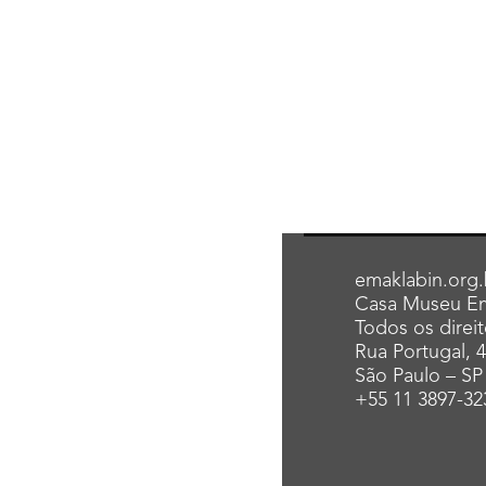
emaklabin.org.
Casa Museu Em
Todos os direi
Rua Portugal, 
São Paulo – SP
+55 11 3897-32