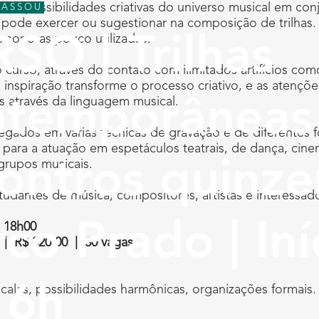
 as possibilidades criativas do universo musical em con
PASSOU
 pode exercer ou sugestionar na composição de trilhas. 
 sonoras pouco utilizadas.
SO | Trilhas
o curso, através do contato com ilimitados artifícios c
inspiração transforme o processo criativo, e as atençõe
s através da linguagem musical.
temporâneas 
egados em várias técnicas de gravação e de diferentes 
para a atuação em espetáculos teatrais, de dança, cine
ontros quinzen
grupos musicais.
tudantes de música, compositores, artistas e interessad
co Prado | Iní
s 18h00
 | R$ 320,00 | 30 vagas
16h
calas, possibilidades harmônicas, organizações formais