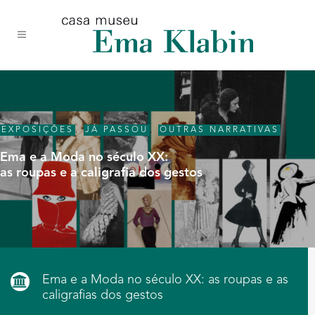
Acessar
Acessar
Mapa
o
a
do
conteúdo
navegação
site
EXPOSIÇÕES
,
JÁ PASSOU
,
OUTRAS NARRATIVAS
Ema e a Moda no século XX:
as roupas e a caligrafia dos gestos
Ema e a Moda no século XX: as roupas e as
caligrafias dos gestos