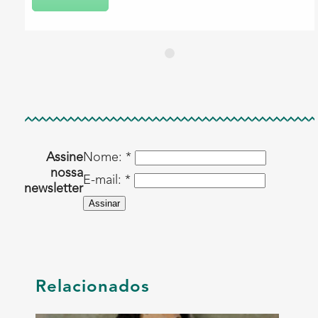
Assine
Nome: *
nossa
E-mail: *
newsletter
Assinar
Oficina presencial
Criação de roupas não-binárias
dom 24 out 2021 às 14:00
Relacionados
Saiba mais