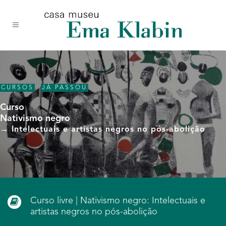
Acessar
Acessar
Mapa
o
a
do
conteúdo
navegação
site
CURSOS
,
JÁ PASSOU
Curso
Nativismo negro
→ Intelectuais e artistas negros no pós-abolição
Curso livre | Nativismo negro: Intelectuais e
artistas negros no pós-abolição