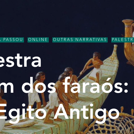
Á PASSOU
,
ONLINE
,
OUTRAS NARRATIVAS
,
PALESTR
estra
m dos faraós:
Egito Antigo