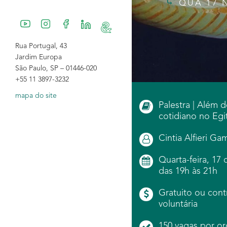
QUA 17 
Rua Portugal, 43
Jardim Europa
São Paulo, SP – 01446-020
+55 11 3897-3232
mapa do site
Palestra | Além d
cotidiano no Egi
Cintia Alfieri Ga
Quarta-feira, 17
das 19h às 21h
Gratuito ou cont
voluntária
150 vagas por or