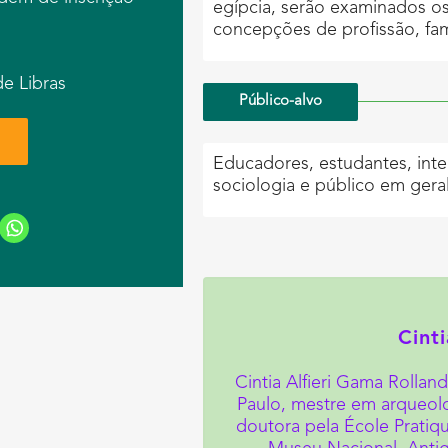
egípcia, serão examinados os
concepções de profissão, fam
m
e Libras
Público-alvo
Educadores, estudantes, inte
sociologia e público em geral
Cint
Cintia Alfieri Gama Rollan
Paulo, mestre em arqueolo
doutora pela École Pratiq