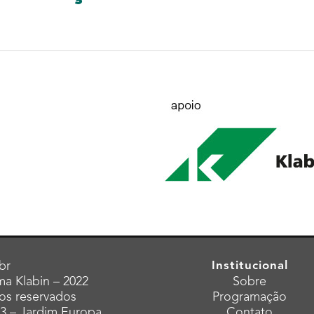
br
Institucional
a Klabin – 2022
Sobre
tos reservados
Programação
43 – Jardim Europa
Contato