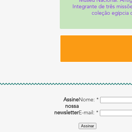
Museu Nacional. Antig
Integrante de três missõ
coleção egípcia 
Assine
Nome: *
nossa
newsletter
E-mail: *
Assinar