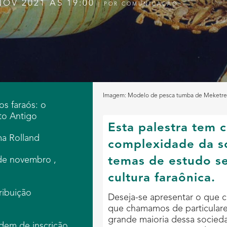
NOV 2021 ÀS 19:00
|
POR
COMUNICAÇÃO
Imagem: Modelo de pesca tumba de Meketre, Di
os faraós: o
to Antigo
Esta palestra tem 
ma Rolland
complexidade da so
 de novembro ,
temas de estudo se
cultura faraônica.
ribuição
Deseja-se apresentar o que 
que chamamos de particulare
grande maioria dessa socieda
dem de inscrição