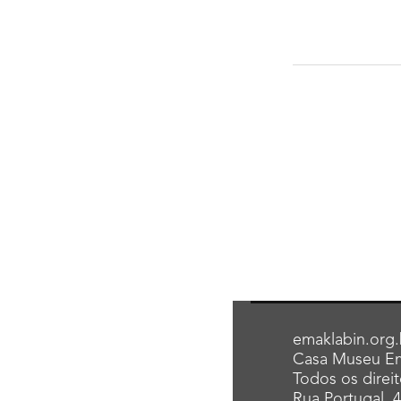
emaklabin.org.
Casa Museu Em
Todos os direi
Rua Portugal, 