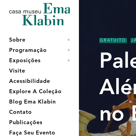
Acessar
Acessar
Mapa
o
a
do
conteúdo
navegação
site
Sobre
GRATUITO
,
J
Programação
Pal
Exposições
Visite
Alé
Acessibilidade
Explore A Coleção
Blog Ema Klabin
no 
Contato
Publicações
Faça Seu Evento