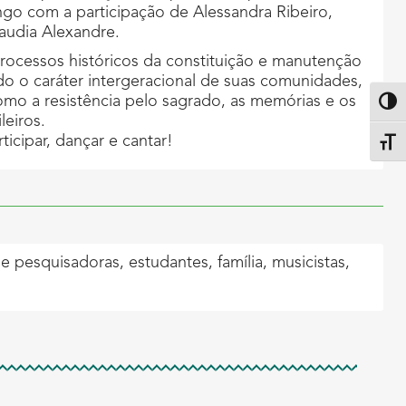
go com a participação de Alessandra Ribeiro,
audia Alexandre.
rocessos históricos da constituição e manutenção
do o caráter intergeracional de suas comunidades,
omo a resistência pelo sagrado, as memórias e os
Altern
ileiros.
icipar, dançar e cantar!
Alter
e pesquisadoras, estudantes, família, musicistas,