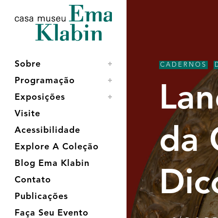
Acessar
Acessar
Mapa
o
a
do
conteúdo
navegação
site
Sobre
CADERNOS
,
Programação
Lan
Exposições
Visite
da 
Acessibilidade
Explore A Coleção
Blog Ema Klabin
Dic
Contato
Publicações
Faça Seu Evento