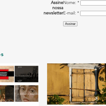
Assine
Nome: *
nossa
newsletter
E-mail: *
Assinar
os