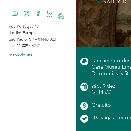
SÁB 9 DE
Rua Portugal, 43
Jardim Europa
São Paulo, SP – 01446-020
+55 11 3897-3232
mapa do site
Lançamento dos
Casa Museu Ema 
Dicotomias (v.5)
sáb, 9 dez
às 14h30
Gratuito
100 vagas por o