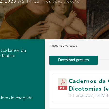
Z 2023 ÀS 14:30
|
POR
COMUNICAÇÃO
*Imagem: Divulgação
 Cadernos da
Klabin:
Download gratuito
Cadernos da 
Dicotomias (v
1 arquivo(s)
14 MB
rdem de chegada