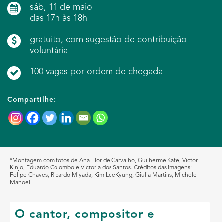
sáb, 11 de maio
das 17h às 18h
gratuito, com sugestão de contribuição
voluntária
100 vagas por ordem de chegada
Compartilhe:
*Montagem com fotos de Ana Flor de Carvalho, Guilherme Kafe, Victor
Kinjo, Eduardo Colombo e Victoria dos Santos. Créditos das imagens:
Felipe Chaves, Ricardo Miyada, Kim LeeKyung, Giulia Martins, Michele
Manoel
O cantor, compositor e