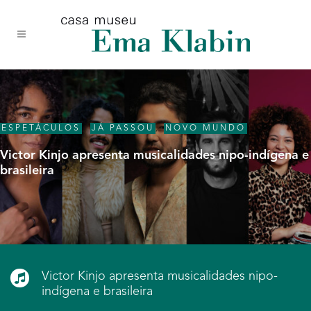
Acessar
Acessar
Mapa
o
a
do
conteúdo
navegação
site
ESPETÁCULOS
,
JÁ PASSOU
,
NOVO MUNDO
Victor Kinjo apresenta musicalidades nipo-indígena e
brasileira
Victor Kinjo apresenta musicalidades nipo-
indígena e brasileira