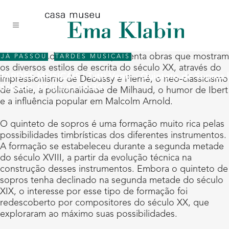
Acessar
Acessar
Mapa
o
a
do
conteúdo
navegação
site
O concerto do Tutti Venti apresenta obras que mostram
JÁ PASSOU
,
TARDES MUSICAIS
os diversos estilos de escrita do século XX, através do
TARDES MUSICAIS | Tutti Venti – Quinteto de Sopros |
impressionismo de Debussy e Pierné, o neo-classicismo
Sábado, 07/05 às 16:30
de Satie, a politonalidade de Milhaud, o humor de Ibert
e a influência popular em Malcolm Arnold.
O quinteto de sopros é uma formação muito rica pelas
possibilidades timbrísticas dos diferentes instrumentos.
A formação se estabeleceu durante a segunda metade
do século XVIII, a partir da evolução técnica na
construção desses instrumentos. Embora o quinteto de
sopros tenha declinado na segunda metade do século
XIX, o interesse por esse tipo de formação foi
redescoberto por compositores do século XX, que
exploraram ao máximo suas possibilidades.