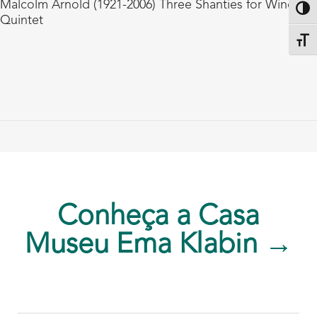
Malcolm Arnold (1921-2006) Three Shanties for Wind
Altern
Quintet
Alter
Conheça a Casa
Museu Ema Klabin →