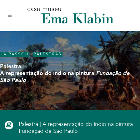
Acessar
Acessar
Mapa
o
a
do
conteúdo
navegação
site
JÁ PASSOU
,
PALESTRAS
Palestra
A representação do índio na pintura
Fundação de
São Paulo
Palestra | A representação do índio na pintura
Fundação de São Paulo