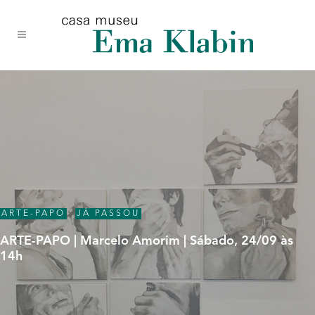
Acessar
Acessar
Mapa
o
a
do
conteúdo
navegação
site
ARTE-PAPO
,
JÁ PASSOU
ARTE-PAPO | Marcelo Amorim | Sábado, 24/09 às
14h