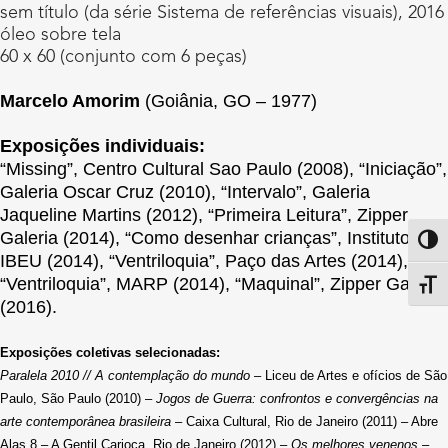
sem título (da série Sistema de referências visuais), 2016
óleo sobre tela
60 x 60 (conjunto com 6 peças)
Marcelo Amorim
(Goiânia, GO – 1977)
Exposições individuais:
“Missing”, Centro Cultural Sao Paulo (2008), “Iniciação”,
Galeria Oscar Cruz (2010), “Intervalo”, Galeria
Jaqueline Martins (2012), “Primeira Leitura”, Zipper
Galeria (2014), “Como desenhar crianças”, Instituto
Altern
IBEU (2014), “Ventriloquia”, Paço das Artes (2014),
“Ventriloquia”, MARP (2014), “Maquinal”, Zipper Galeria
Alter
(2016).
Exposições coletivas selecionadas:
Paralela 2010 // A contemplação do mundo
– Liceu de Artes e ofícios de São
Paulo, São Paulo (2010) –
Jogos de Guerra: confrontos e convergências na
arte contemporânea brasileira
– Caixa Cultural, Rio de Janeiro (2011) – Abre
Alas 8 – A Gentil Carioca, Rio de Janeiro (2012) –
Os melhores venenos
–