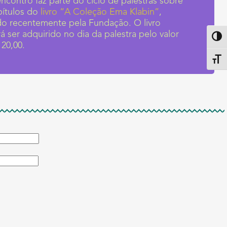
encontro faz parte do ciclo de palestras sobre
pítulos do
livro “A Coleção Ema Klabin”
,
do recentemente pela Fundação. O livro
á ser adquirido no dia da palestra pelo valor
Altern
 20,00.
Alter