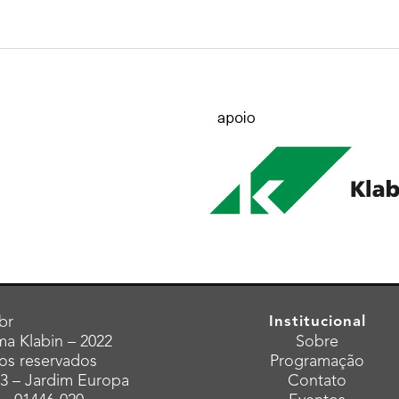
br
Institucional
a Klabin – 2022
Sobre
tos reservados
Programação
43 – Jardim Europa
Contato