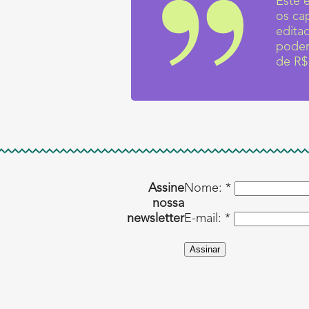
Este 
os ca
edita
poder
de R$
Assine
Nome: *
nossa
newsletter
E-mail: *
Assinar