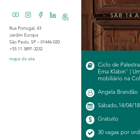
SÁB 14 A
Rua Portugal, 43
Jardim Europa
São Paulo, SP – 01446-020
+55 11 3897-3232
mapa do site
Ciclo de Palestra
Ema Klabin`` | Um
mobiliário na Co
Angela Brandão
Sábado,14/04/18 
Gratuito
30 vagas por ord