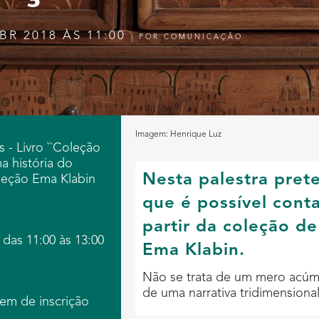
BR 2018 ÀS 11:00
|
POR
COMUNICAÇÃO
Imagem: Henrique Luz
s - Livro ``Coleção
a história do
Nesta palestra pre
leção Ema Klabin
que é possível conta
partir da coleção d
das 11:00 às 13:00
Ema Klabin.
Não se trata de um mero acúm
de uma narrativa tridimensiona
em de inscrição