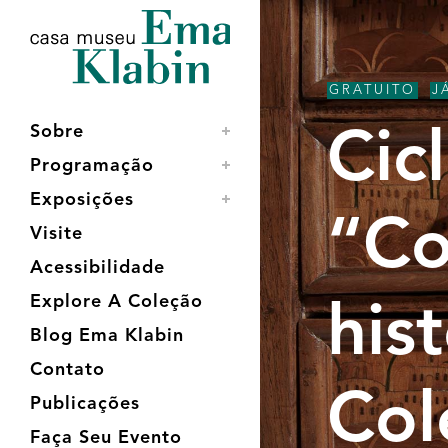
Acessar
Acessar
Mapa
o
a
do
conteúdo
navegação
site
GRATUITO
,
J
Sobre
Cic
Programação
Exposições
“Co
Visite
Acessibilidade
Explore A Coleção
his
Blog Ema Klabin
Contato
Col
Publicações
Faça Seu Evento