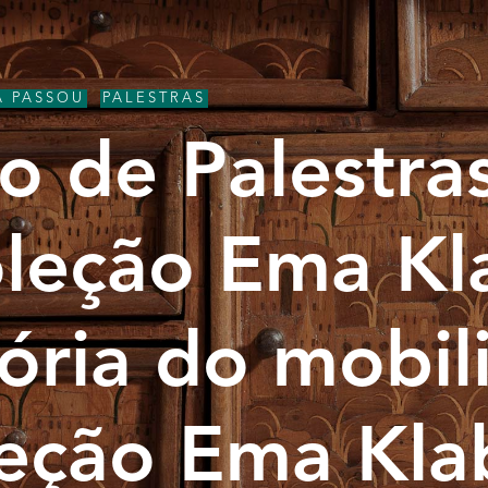
Á PASSOU
,
PALESTRAS
lo de Palestras
leção Ema Kl
tória do mobil
eção Ema Kla