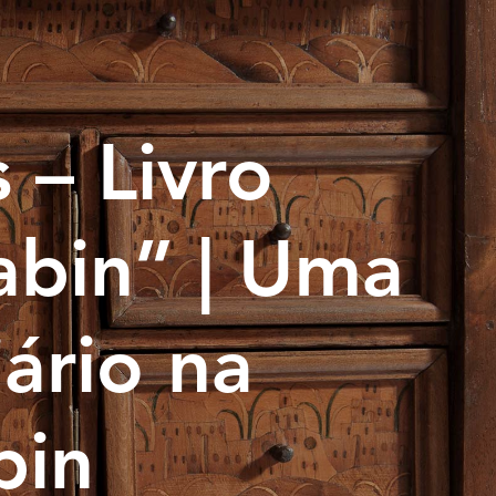
 – Livro
abin” | Uma
iário na
bin