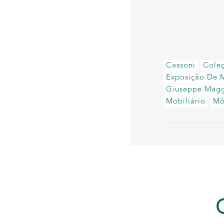
Cassoni
Cole
Exposição De 
Giuseppe Magg
Mobiliário
Mó