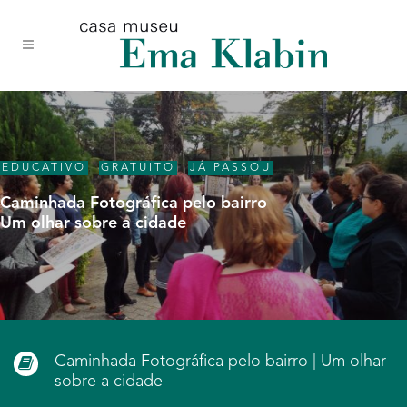
Acessar
Acessar
Mapa
o
a
do
conteúdo
navegação
site
EDUCATIVO
,
GRATUITO
,
JÁ PASSOU
Caminhada Fotográfica pelo bairro
Um olhar sobre a cidade
Caminhada Fotográfica pelo bairro | Um olhar
sobre a cidade