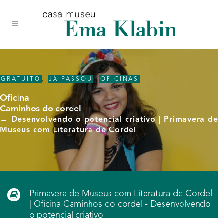
Acessar
Acessar
Mapa
o
a
do
conteúdo
navegação
site
GRATUITO
,
JÁ PASSOU
,
OFICINAS
Oficina
Caminhos do cordel
→ Desenvolvendo o potencial criativo | Primavera de
Museus com Literatura de Cordel
Primavera de Museus com Literatura de Cordel
| Oficina Caminhos do cordel - Desenvolvendo
o potencial criativo