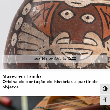
sex 14 nov 2025 às 15:00
Museu em Família
Oficina de contação de histórias a partir de
objetos
Altern
Alter