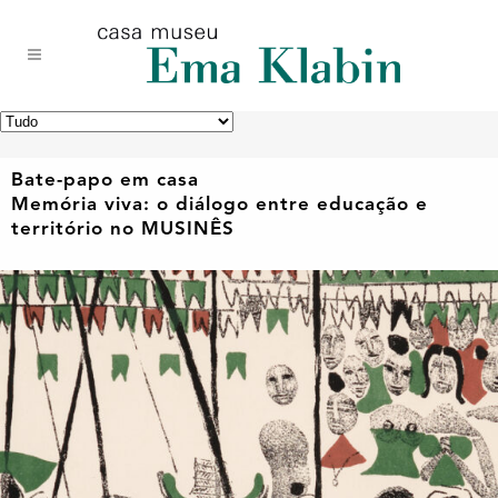
Acessar
Acessar
Mapa
o
a
do
conteúdo
navegação
site
Bate-papo em casa
Memória viva: o diálogo entre educação e
território no MUSINÊS