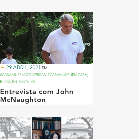
29 ABRIL, 2021
EM
#CASAMUSEUCONVERSAS
,
#CASAMUSEUEMCASA
,
BLOG
,
ENTREVISTAS
Entrevista com John
McNaughton