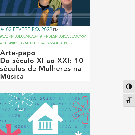
03 FEVEREIRO, 2022
EM
#CASAMUSEUEMCASA
,
#TARDESMUSICAISEMCASA
,
ARTE-PAPO
,
GRATUITO
,
JÁ PASSOU
,
ONLINE
Arte-papo
Do século XI ao XXI: 10
séculos de Mulheres na
Música
Altern
Alter