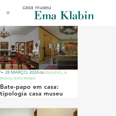
Acessar
Acessar
Mapa
o
a
do
conteúdo
navegação
site
28 MARÇO, 2024
EM
EDUCATIVO
,
JÁ
PASSOU
,
NOVO MUNDO
Bate-papo em casa:
tipologia casa museu