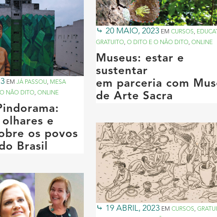
20 MAIO, 2023
EM
CURSOS
,
EDUCA
GRATUITO
,
O DITO E O NÃO DITO
,
ONLINE
Museus: estar e
sustentar
23
em parceria com Mus
EM
JÁ PASSOU
,
MESA
 O NÃO DITO
,
ONLINE
de Arte Sacra
Pindorama:
 olhares e
sobre os povos
do Brasil
19 ABRIL, 2023
EM
CURSOS
,
GRATU