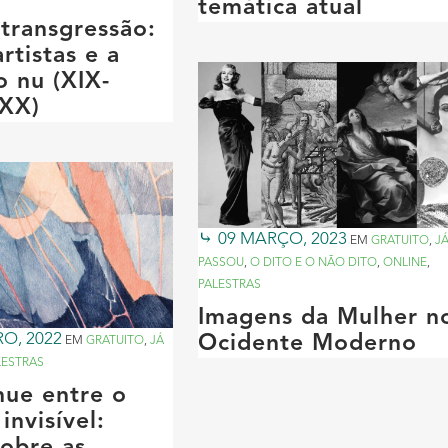
temática atual
transgressão:
rtistas e a
o nu (XIX-
 XX)
09 MARÇO, 2023
EM
GRATUITO
,
J
PASSOU
,
O DITO E O NÃO DITO
,
ONLINE
,
PALESTRAS
Imagens da Mulher n
O, 2022
Ocidente Moderno
EM
GRATUITO
,
JÁ
LESTRAS
nue entre o
 invisível: