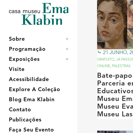
Acessar
Acessar
Mapa
o
a
do
conteúdo
navegação
site
Sobre
Programação
21 JUNHO, 2
Exposições
GRATUITO
,
JÁ PASSO
ONLINE
,
PALESTRAS
Visite
Bate-papo
Acessibilidade
Parceria e
Explore A Coleção
Educativo
Museu Ema
Blog Ema Klabin
Museu Eva
Contato
Museu Las
Publicações
Faça Seu Evento