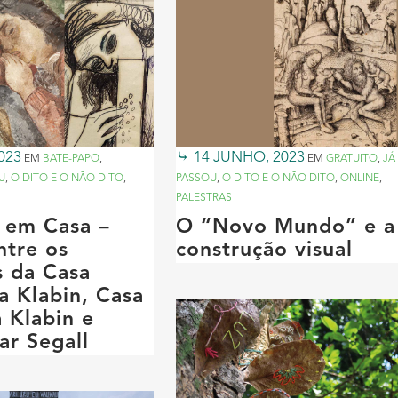
023
14 JUNHO, 2023
EM
BATE-PAPO
,
EM
GRATUITO
,
JÁ
U
,
O DITO E O NÃO DITO
,
PASSOU
,
O DITO E O NÃO DITO
,
ONLINE
,
PALESTRAS
 em Casa –
O “Novo Mundo” e a
ntre os
construção visual
s da Casa
 Klabin, Casa
 Klabin e
ar Segall