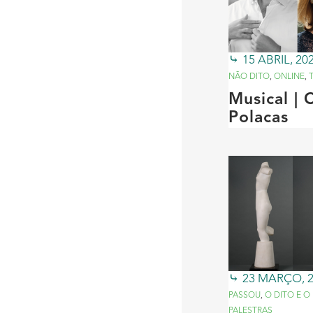
15 ABRIL, 20
NÃO DITO
,
ONLINE
,
Musical | 
Polacas
23 MARÇO, 
PASSOU
,
O DITO E O
PALESTRAS