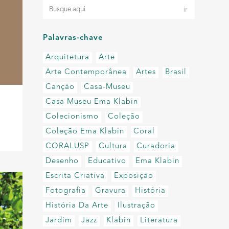
Palavras-chave
Arquitetura
Arte
Arte Contemporânea
Artes
Brasil
Canção
Casa-Museu
Casa Museu Ema Klabin
Colecionismo
Coleção
Coleção Ema Klabin
Coral
CORALUSP
Cultura
Curadoria
Desenho
Educativo
Ema Klabin
Escrita Criativa
Exposição
Fotografia
Gravura
História
História Da Arte
Ilustração
Jardim
Jazz
Klabin
Literatura