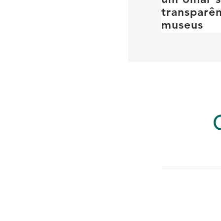
um olhar 
transparên
museus