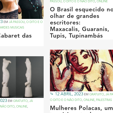
PASSOU
,
O DITO E O NÃO DITO
,
ONLINE
O Brasil esquecido n
olhar de grandes
23
escritores:
EM
JÁ PASSOU
,
O DITO E O
TARDES MUSICAIS
Maxacalis, Guaranis,
Cabaret das
Tupis, Tupinambás
12 ABRIL, 2023
EM
GRATUITO
,
JÁ P
2023
O DITO E O NÃO DITO
,
ONLINE
,
PALESTRAS
EM
GRATUITO
,
JÁ
 NÃO DITO
,
ONLINE
,
Mulheres Polacas, u