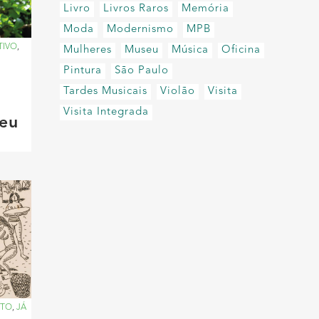
Livro
Livros Raros
Memória
Moda
Modernismo
MPB
TIVO
,
Mulheres
Museu
Música
Oficina
Pintura
São Paulo
Tardes Musicais
Violão
Visita
Visita Integrada
eu
ITO
,
JÁ