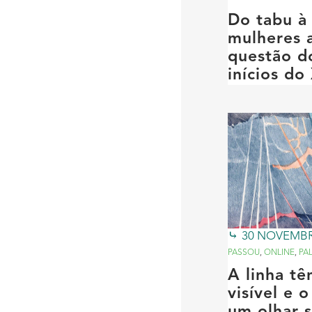
Do tabu à 
mulheres a
questão d
inícios do
30 NOVEMBR
PASSOU
,
ONLINE
,
PA
A linha tê
visível e o