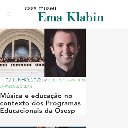
Acessar
Acessar
Mapa
o
a
do
conteúdo
navegação
site
02 JUNHO, 2022
EM
ARTE-PAPO
,
GRATUITO
,
JÁ PASSOU
,
ONLINE
Música e educação no
contexto dos Programas
Educacionais da Osesp