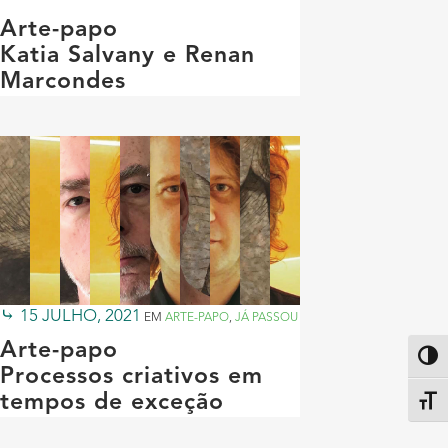
Arte-papo
Katia Salvany e Renan
Marcondes
15 JULHO, 2021
EM
ARTE-PAPO
,
JÁ PASSOU
Arte-papo
Altern
Processos criativos em
tempos de exceção
Alter