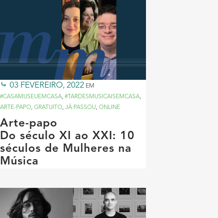
03 FEVEREIRO, 2022
EM
#CASAMUSEUEMCASA
,
#TARDESMUSICAISEMCASA
,
ARTE-PAPO
,
GRATUITO
,
JÁ PASSOU
,
ONLINE
Arte-papo
Do século XI ao XXI: 10
séculos de Mulheres na
Música