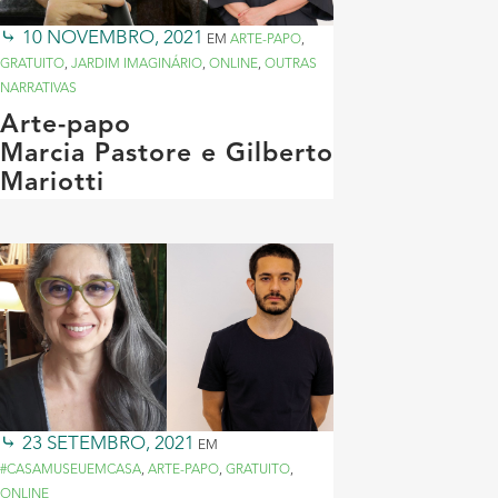
10 NOVEMBRO, 2021
EM
ARTE-PAPO
,
GRATUITO
,
JARDIM IMAGINÁRIO
,
ONLINE
,
OUTRAS
NARRATIVAS
Arte-papo
Marcia Pastore e Gilberto
Mariotti
23 SETEMBRO, 2021
EM
#CASAMUSEUEMCASA
,
ARTE-PAPO
,
GRATUITO
,
ONLINE