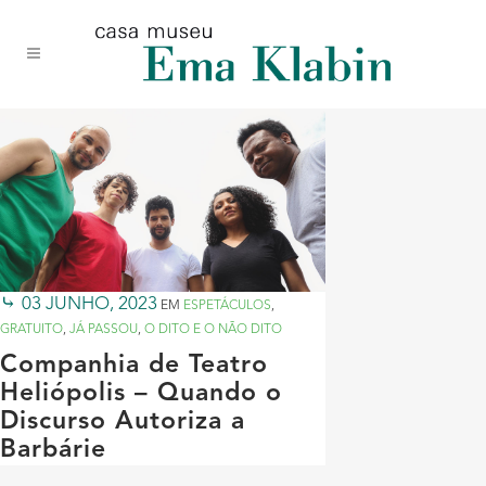
Acessar
Acessar
Mapa
o
a
do
conteúdo
navegação
site
03 JUNHO, 2023
EM
ESPETÁCULOS
,
GRATUITO
,
JÁ PASSOU
,
O DITO E O NÃO DITO
Companhia de Teatro
Heliópolis – Quando o
Discurso Autoriza a
Barbárie