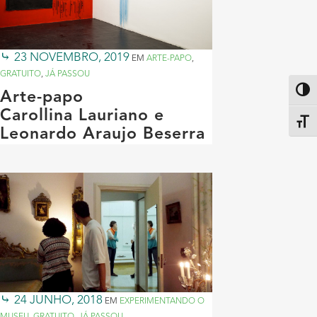
23 NOVEMBRO, 2019
EM
ARTE-PAPO
,
GRATUITO
,
JÁ PASSOU
Altern
Arte-papo
Carollina Lauriano e
Alter
Leonardo Araujo Beserra
24 JUNHO, 2018
EM
EXPERIMENTANDO O
MUSEU
,
GRATUITO
,
JÁ PASSOU