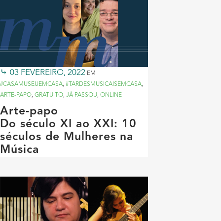
03 FEVEREIRO, 2022
EM
#CASAMUSEUEMCASA
,
#TARDESMUSICAISEMCASA
,
ARTE-PAPO
,
GRATUITO
,
JÁ PASSOU
,
ONLINE
Arte-papo
Do século XI ao XXI: 10
séculos de Mulheres na
Música