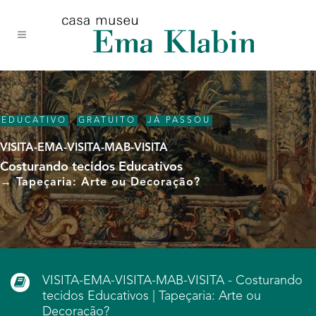
Acessar
Acessar
Mapa
o
a
do
conteúdo
navegação
site
EDUCATIVO
,
GRATUITO
,
JÁ PASSOU
VISITA-EMA-VISITA-MAB-VISITA
Costurando tecidos Educativos
→ Tapeçaria: Arte ou Decoração?
VISITA-EMA-VISITA-MAB-VISITA - Costurando
tecidos Educativos | Tapeçaria: Arte ou
Decoração?