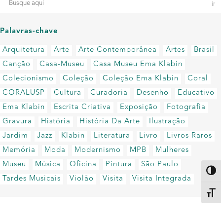
Palavras-chave
Arquitetura
Arte
Arte Contemporânea
Artes
Brasil
Canção
Casa-Museu
Casa Museu Ema Klabin
Colecionismo
Coleção
Coleção Ema Klabin
Coral
CORALUSP
Cultura
Curadoria
Desenho
Educativo
Ema Klabin
Escrita Criativa
Exposição
Fotografia
Gravura
História
História Da Arte
Ilustração
Jardim
Jazz
Klabin
Literatura
Livro
Livros Raros
Memória
Moda
Modernismo
MPB
Mulheres
Museu
Música
Oficina
Pintura
São Paulo
Altern
Tardes Musicais
Violão
Visita
Visita Integrada
Alter