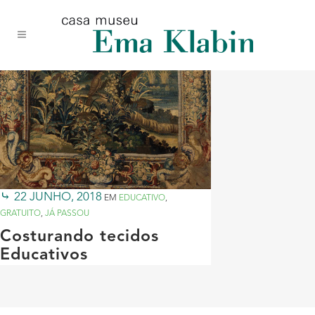
Acessar
Acessar
Mapa
o
a
do
conteúdo
navegação
site
22 JUNHO, 2018
EM
EDUCATIVO
,
GRATUITO
,
JÁ PASSOU
Costurando tecidos
Educativos