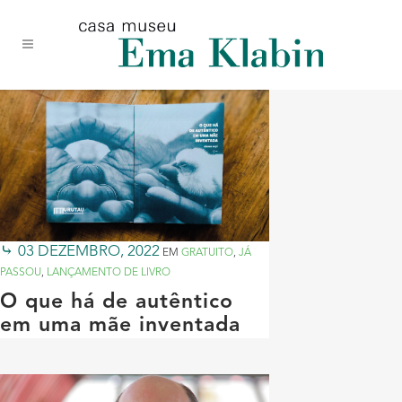
Acessar
Acessar
Mapa
o
a
do
conteúdo
navegação
site
03 DEZEMBRO, 2022
EM
GRATUITO
,
JÁ
PASSOU
,
LANÇAMENTO DE LIVRO
O que há de autêntico
em uma mãe inventada