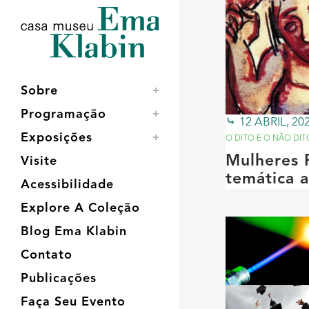
Acessar
Acessar
Mapa
o
a
do
conteúdo
navegação
site
Sobre
Programação
12 ABRIL, 20
Exposições
O DITO E O NÃO DIT
Mulheres 
Visite
temática a
Acessibilidade
Explore A Coleção
Blog Ema Klabin
Contato
Publicações
Faça Seu Evento