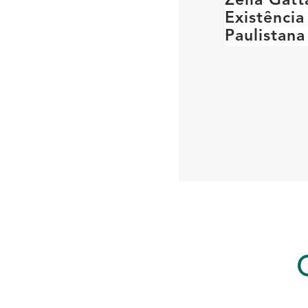
Zélia Gatt
Existênci
Paulistana