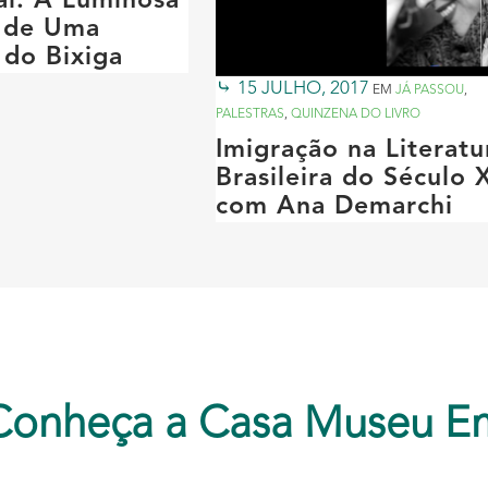
ai: A Luminosa
a de Uma
 do Bixiga
15 JULHO, 2017
EM
JÁ PASSOU
,
PALESTRAS
,
QUINZENA DO LIVRO
Imigração na Literatu
Brasileira do Século 
com Ana Demarchi
Conheça a Casa Museu E