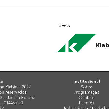
br
Institucional
a Klabin – 2022
Sobre
tos reservados
Programação
43 – Jardim Europa
Contato
 – 01446-020
Eventos
32
Relatório de Atividade