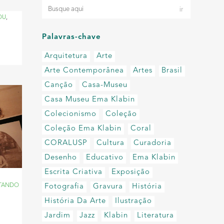
OU
,
Palavras-chave
Arquitetura
Arte
Arte Contemporânea
Artes
Brasil
Canção
Casa-Museu
Casa Museu Ema Klabin
Colecionismo
Coleção
Coleção Ema Klabin
Coral
CORALUSP
Cultura
Curadoria
Desenho
Educativo
Ema Klabin
Escrita Criativa
Exposição
TANDO
Fotografia
Gravura
História
História Da Arte
Ilustração
Jardim
Jazz
Klabin
Literatura