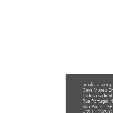
emaklabin.org.
Casa Museu Em
Todos os direi
Rua Portugal, 
São Paulo – SP
+55 11 3897-32