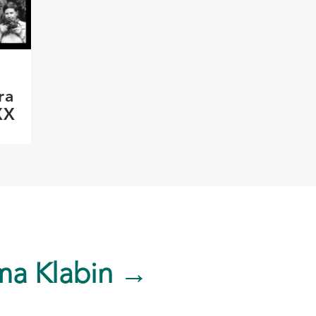
ra
XX
ma Klabin →