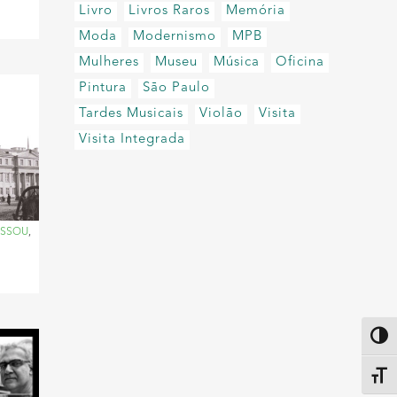
Livro
Livros Raros
Memória
Moda
Modernismo
MPB
Mulheres
Museu
Música
Oficina
Pintura
São Paulo
Tardes Musicais
Violão
Visita
Visita Integrada
ASSOU
,
Altern
Alter