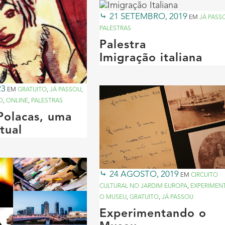
21 SETEMBRO, 2019
EM
JÁ PASS
PALESTRAS
Palestra
Imigração italiana
23
EM
GRATUITO
,
JÁ PASSOU
,
O
,
ONLINE
,
PALESTRAS
Polacas, uma
tual
24 AGOSTO, 2019
EM
CIRCUITO
CULTURAL NO JARDIM EUROPA
,
EXPERIMEN
O MUSEU
,
GRATUITO
,
JÁ PASSOU
Experimentando o