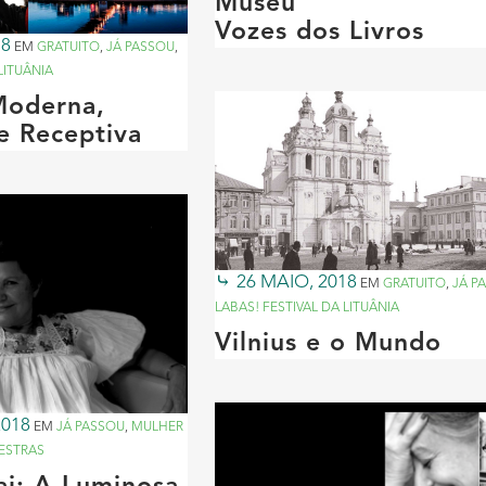
Museu
Vozes dos Livros
18
EM
GRATUITO
,
JÁ PASSOU
,
LITUÂNIA
 Moderna,
e Receptiva
26 MAIO, 2018
EM
GRATUITO
,
JÁ P
LABAS! FESTIVAL DA LITUÂNIA
Vilnius e o Mundo
2018
EM
JÁ PASSOU
,
MULHER
ESTRAS