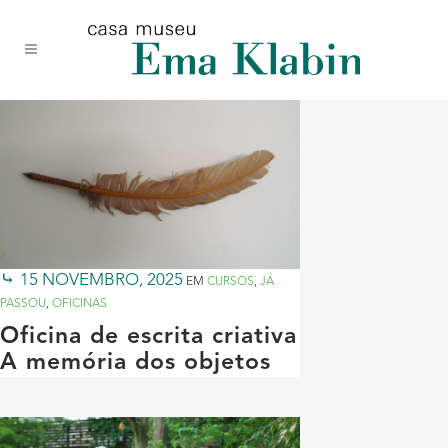
Acessar
Acessar
Mapa
o
a
do
conteúdo
navegação
site
15 NOVEMBRO, 2025
EM
CURSOS
,
JÁ
PASSOU
,
OFICINAS
Oficina de escrita criativa
A memória dos objetos