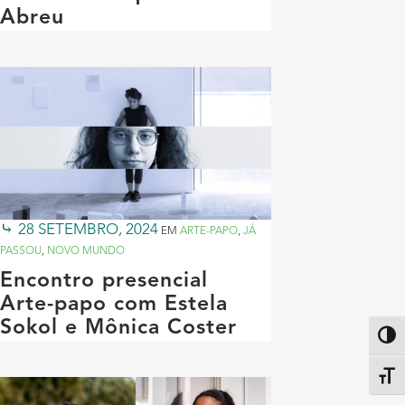
Abreu
28 SETEMBRO, 2024
EM
ARTE-PAPO
,
JÁ
PASSOU
,
NOVO MUNDO
Encontro presencial
Arte-papo com Estela
Sokol e Mônica Coster
Altern
Alter