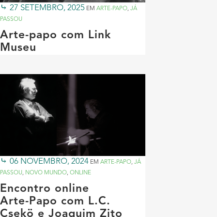
27 SETEMBRO, 2025
EM
ARTE-PAPO
,
JÁ
PASSOU
Arte-papo com Link
Museu
06 NOVEMBRO, 2024
EM
ARTE-PAPO
,
JÁ
PASSOU
,
NOVO MUNDO
,
ONLINE
Encontro online
Arte-Papo com L.C.
Csekö e Joaquim Zito