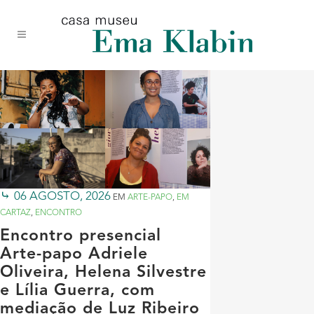
Acessar
Acessar
Mapa
o
a
do
conteúdo
navegação
site
06 AGOSTO, 2026
EM
ARTE-PAPO
,
EM
CARTAZ
,
ENCONTRO
Encontro presencial
Arte-papo Adriele
Oliveira, Helena Silvestre
e Lília Guerra, com
mediação de Luz Ribeiro