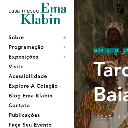
Acessar
Acessar
Mapa
o
a
do
conteúdo
navegação
site
Sobre
Programação
GRATUITO
,
J
Exposições
Tar
Visite
Acessibilidade
Explore A Coleção
Bai
Blog Ema Klabin
Contato
Publicações
SÁB 14 A
Faça Seu Evento