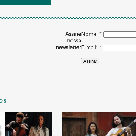
Assine
Nome: *
nossa
newsletter
E-mail: *
Assinar
os