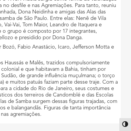
a no desfile e nas Agremiações. Para tanto, reuniu
unhada, Dona Neidinha e amigas das Alas das
 samba de São Paulo. Entre elas: Nenê de Vila
, Vai-Vai, Tom Maior, Leandro de Itaquera e
 o grupo é composto por 17 integrantes,
llozo e presidido por Dona Danga.
Bozó, Fabio Anastácio, Icaro, Jefferson Motta e
os Haussás e Malês, trazidos compulsoriamente
 colonial e que habitavam a Bahia, tinham por
 Sudão, de grande influência muçulmana; o torço
a) e muitos patuás faziam parte desse traje. Com a
ara a cidade do Rio de Janeiro, seus costumes e
ísticos dos terreiros de Candomblé e das Escolas
las de Samba surgem dessas figuras trajadas, com
os e balangandãs. Figuras de tanta importância
 nas agremiações.
Altern