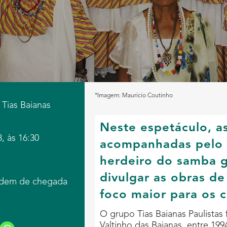
*Imagem: Maurício Coutinho
 Tias Baianas
Neste espetáculo, as
, às 16:30
acompanhadas pelo 
herdeiro do samba 
divulgar as obras d
rdem de chegada
foco maior para os c
O grupo Tias Baianas Paulistas 
Valtinho das Baianas, entre 199