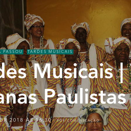
Á PASSOU
,
TARDES MUSICAIS
des Musicais | 
anas Paulistas
BR 2018 ÀS 16:30
|
POR
COMUNICAÇÃO