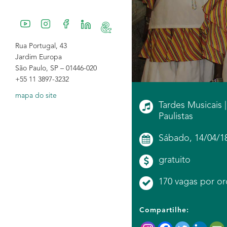
Rua Portugal, 43
Jardim Europa
São Paulo, SP – 01446-020
+55 11 3897-3232
mapa do site
Tardes Musicais |
Paulistas
Sábado, 14/04/18
gratuito
170 vagas por o
Compartilhe: