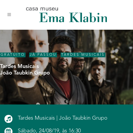
Acessar
Acessar
Mapa
o
a
do
conteúdo
navegação
site
GRATUITO
,
JÁ PASSOU
,
TARDES MUSICAIS
Tardes Musicais
João Taubkin Grupo
Tardes Musicais | João Taubkin Grupo
Sábado, 24/08/19, às 16:30