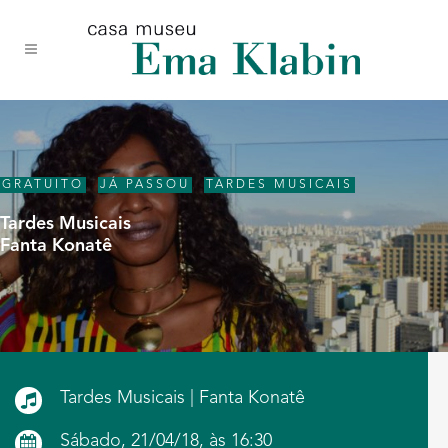
Acessar
Acessar
Mapa
o
a
do
conteúdo
navegação
site
GRATUITO
,
JÁ PASSOU
,
TARDES MUSICAIS
Tardes Musicais
Fanta Konatê
Tardes Musicais | Fanta Konatê
Sábado, 21/04/18, às 16:30