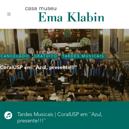
Acessar
Acessar
Mapa
o
a
do
conteúdo
navegação
site
CANCELADO
,
GRATUITO
,
TARDES MUSICAIS
CoralUSP em “Azul, presente!!!”
Tardes Musicais | CoralUSP em ``Azul,
presente!!!``