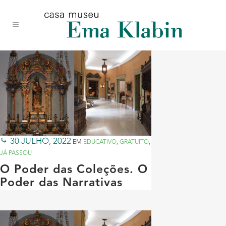
Acessar
Acessar
Mapa
o
a
do
conteúdo
navegação
site
30 JULHO, 2022
EM
EDUCATIVO
,
GRATUITO
,
JÁ PASSOU
O Poder das Coleções. O
Poder das Narrativas