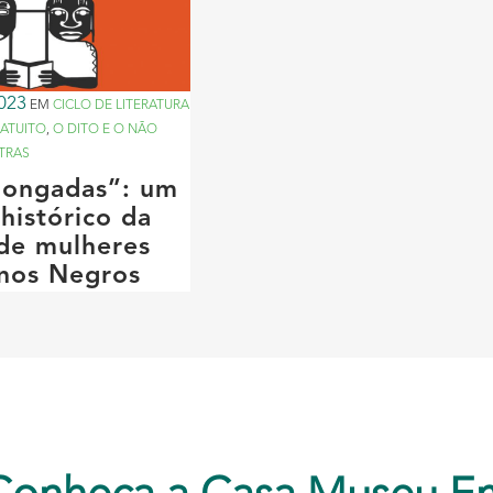
023
EM
CICLO DE LITERATURA
ATUITO
,
O DITO E O NÃO
TRAS
“jongadas”: um
histórico da
 de mulheres
nos Negros