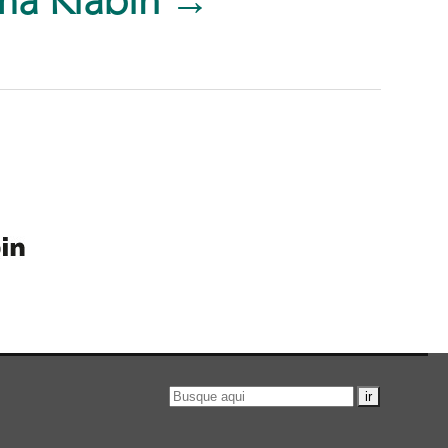
ma Klabin →