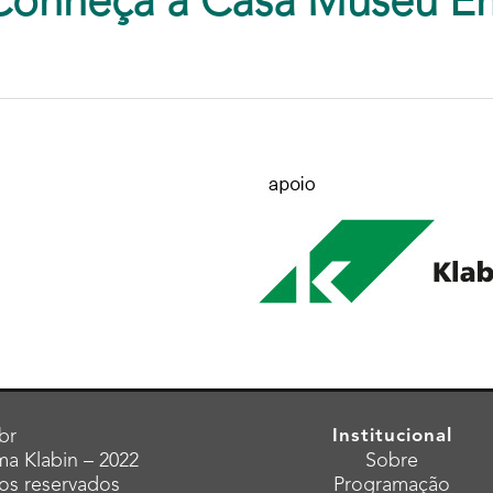
Conheça a Casa Museu E
br
Institucional
a Klabin – 2022
Sobre
tos reservados
Programação