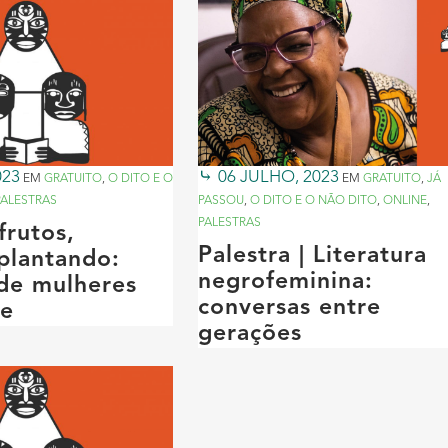
023
06 JULHO, 2023
EM
GRATUITO
,
O DITO E O
EM
GRATUITO
,
JÁ
PALESTRAS
PASSOU
,
O DITO E O NÃO DITO
,
ONLINE
,
PALESTRAS
frutos,
Palestra | Literatura
plantando:
negrofeminina:
 de mulheres
conversas entre
je
gerações