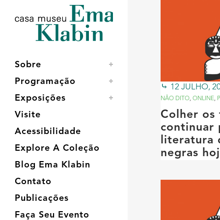
Acessar
Acessar
Mapa
o
a
do
conteúdo
navegação
site
Sobre
Programação
12 JULHO, 2
Exposições
NÃO DITO
,
ONLINE
,
Colher os 
Visite
continuar 
Acessibilidade
literatura
Explore A Coleção
negras ho
Blog Ema Klabin
Contato
Publicações
Faça Seu Evento