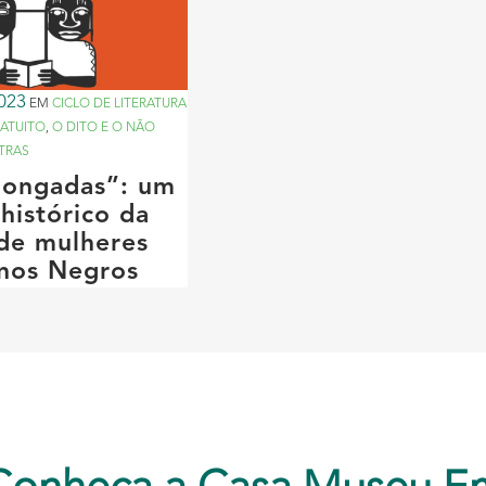
023
EM
CICLO DE LITERATURA
ATUITO
,
O DITO E O NÃO
TRAS
“jongadas”: um
histórico da
 de mulheres
nos Negros