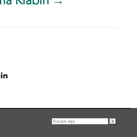
ma Klabin →