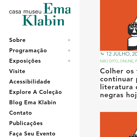
Acessar
Acessar
Mapa
o
a
do
conteúdo
navegação
site
Sobre
Programação
12 JULHO, 2
Exposições
NÃO DITO
,
ONLINE
,
Colher os 
Visite
continuar 
Acessibilidade
literatura
Explore A Coleção
negras ho
Blog Ema Klabin
Contato
Publicações
Faça Seu Evento