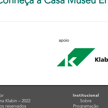
Conheça a Casa Museu E
br
Institucional
a Klabin – 2022
Sobre
tos reservados
Programação