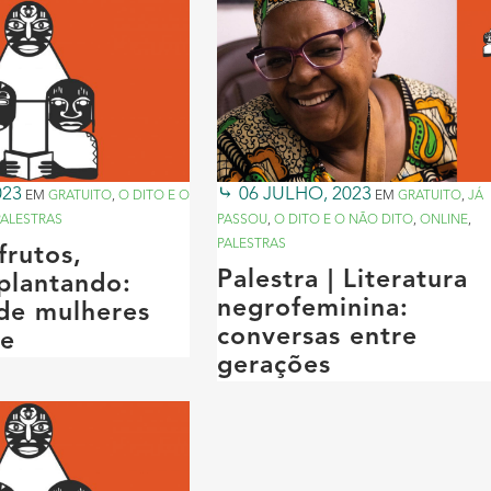
023
06 JULHO, 2023
EM
GRATUITO
,
O DITO E O
EM
GRATUITO
,
JÁ
PALESTRAS
PASSOU
,
O DITO E O NÃO DITO
,
ONLINE
,
PALESTRAS
frutos,
Palestra | Literatura
plantando:
negrofeminina:
 de mulheres
conversas entre
je
gerações