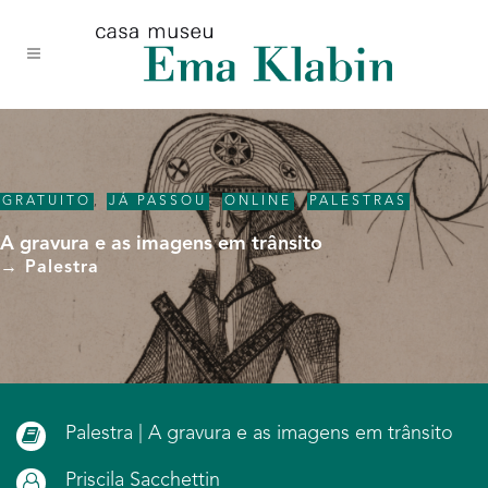
Acessar
Acessar
Mapa
o
a
do
conteúdo
navegação
site
GRATUITO
,
JÁ PASSOU
,
ONLINE
,
PALESTRAS
A gravura e as imagens em trânsito
→ Palestra
Palestra | A gravura e as imagens em trânsito
Priscila Sacchettin