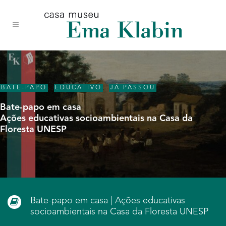
Acessar
Acessar
Mapa
o
a
do
conteúdo
navegação
site
BATE-PAPO
,
EDUCATIVO
,
JÁ PASSOU
Bate-papo em casa
Ações educativas socioambientais na Casa da
Floresta UNESP
Bate-papo em casa | Ações educativas
socioambientais na Casa da Floresta UNESP