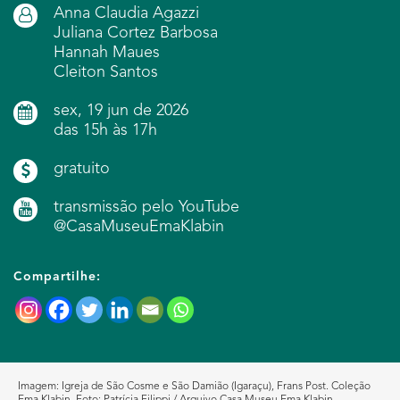
Anna Claudia Agazzi
Juliana Cortez Barbosa
Hannah Maues
Cleiton Santos
sex, 19 jun de 2026
das 15h às 17h
gratuito
transmissão pelo YouTube
@CasaMuseuEmaKlabin
Compartilhe:
Imagem:
Igreja de São Cosme e São Damião (Igaraçu), Frans Post. Coleção
Ema Klabin. Foto: Patrícia Filippi / Arquivo Casa Museu Ema Klabin