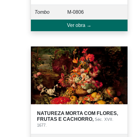
Tombo
M-0806
Ver obra →
NATUREZA MORTA COM FLORES,
FRUTAS E CACHORRO,
Séc. XVII.
1677.