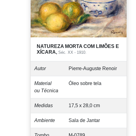
NATUREZA MORTA COM LIMÕES E
XÍCARA,
Séc. XX - 1910.
Autor
Pierre-Auguste Renoir
Material
Óleo sobre tela
ou Técnica
Medidas
17,5 x 28,0 cm
Ambiente
Sala de Jantar
Tombo
M-0789