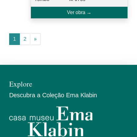
Ver obra →
1
2
»
Explore
Descubra a Coleção Ema Klabin