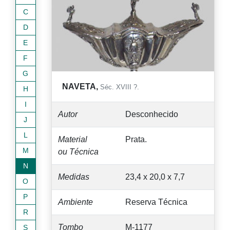
C
D
E
F
G
NAVETA,
Séc. XVIII ?.
H
I
Autor
Desconhecido
J
L
Material
Prata.
M
ou Técnica
N
Medidas
23,4 x 20,0 x 7,7
O
P
Ambiente
Reserva Técnica
R
Tombo
M-1177
S