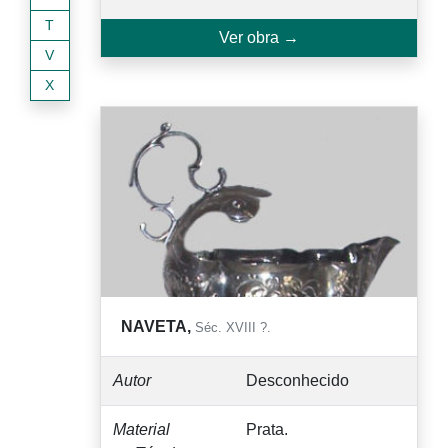
T
Ver obra →
V
X
NAVETA,
Séc. XVIII ?.
Autor
Desconhecido
Material
Prata.