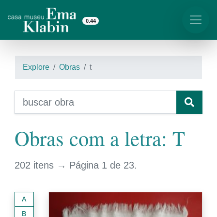
0.44
Explore
Obras
t
Obras com a letra: T
202 itens → Página 1 de 23.
A
B