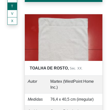
T
V
X
TOALHA DE ROSTO,
Séc. XX.
Autor
Martex (WestPoint Home
Inc.)
Medidas
76,4 x 40,5 cm (irregular)