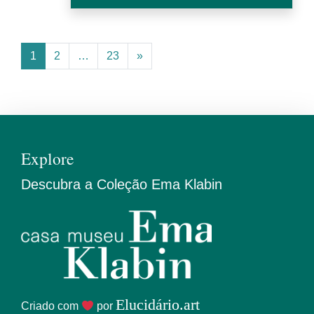
1
2
…
23
»
Explore
Descubra a Coleção Ema Klabin
Elucidário.art
Criado com
por