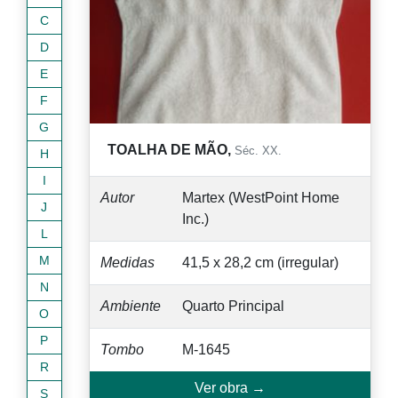
C
D
E
F
G
TOALHA DE MÃO,
Séc. XX.
H
I
Autor
Martex (WestPoint Home
J
Inc.)
L
M
Medidas
41,5 x 28,2 cm (irregular)
N
Ambiente
Quarto Principal
O
P
Tombo
M-1645
R
Ver obra →
S