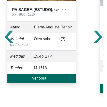
PAISAGEM (ESTUDO),
Séc. XIX /
XX. 1890 - 1910.
‹
›
X
Autor
Pierre-Auguste Renoir
Au
Material
Óleo sobre tela (?).
ou técnica
Ma
ou
Medidas
15,4 x 27,4
M
Tombo
M-1518
T
Ver obra →