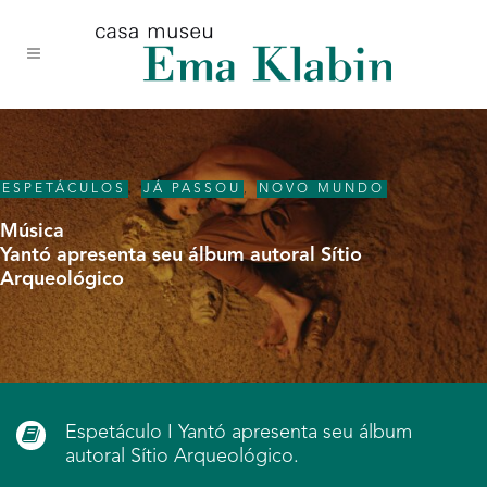
Acessar
Acessar
Mapa
o
a
do
conteúdo
navegação
site
ESPETÁCULOS
,
JÁ PASSOU
,
NOVO MUNDO
Música
Yantó apresenta seu álbum autoral Sítio
Arqueológico
Espetáculo I Yantó apresenta seu álbum
autoral Sítio Arqueológico.