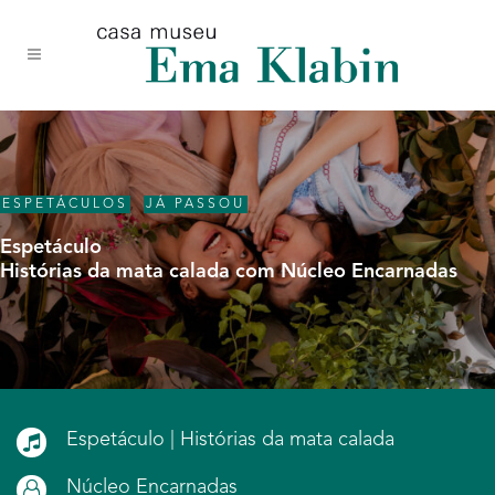
Acessar
Acessar
Mapa
o
a
do
conteúdo
navegação
site
ESPETÁCULOS
,
JÁ PASSOU
Espetáculo
Histórias da mata calada com Núcleo Encarnadas
Espetáculo | Histórias da mata calada
Núcleo Encarnadas