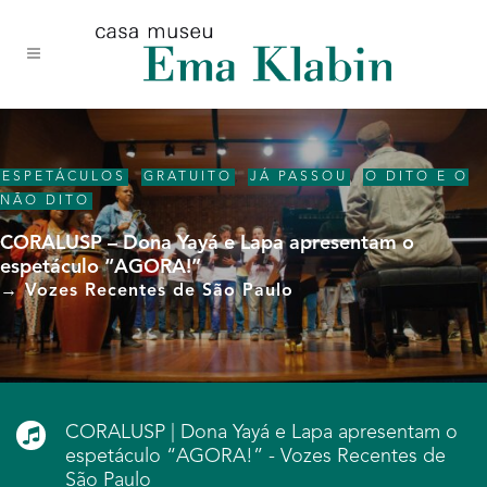
Acessar
Acessar
Mapa
o
a
do
conteúdo
navegação
site
ESPETÁCULOS
,
GRATUITO
,
JÁ PASSOU
,
O DITO E O
NÃO DITO
CORALUSP – Dona Yayá e Lapa apresentam o
espetáculo “AGORA!”
→ Vozes Recentes de São Paulo
CORALUSP | Dona Yayá e Lapa apresentam o
espetáculo “AGORA!” - Vozes Recentes de
São Paulo