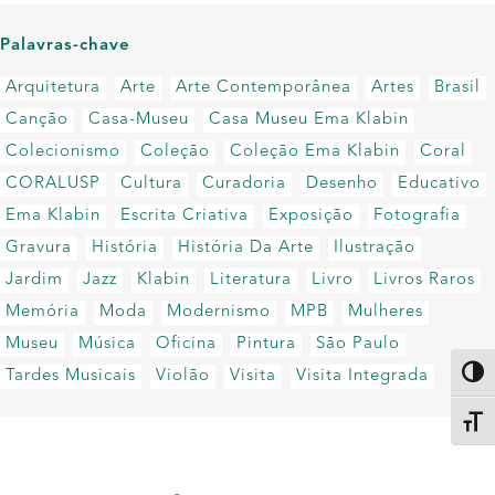
Palavras-chave
Arquitetura
Arte
Arte Contemporânea
Artes
Brasil
Canção
Casa-Museu
Casa Museu Ema Klabin
Colecionismo
Coleção
Coleção Ema Klabin
Coral
CORALUSP
Cultura
Curadoria
Desenho
Educativo
Ema Klabin
Escrita Criativa
Exposição
Fotografia
Gravura
História
História Da Arte
Ilustração
Jardim
Jazz
Klabin
Literatura
Livro
Livros Raros
Memória
Moda
Modernismo
MPB
Mulheres
Museu
Música
Oficina
Pintura
São Paulo
Tardes Musicais
Violão
Visita
Visita Integrada
Altern
Alter