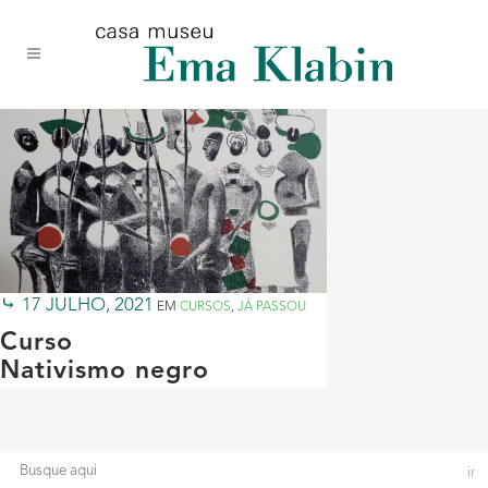
Acessar
Acessar
Mapa
o
a
do
conteúdo
navegação
site
17 JULHO, 2021
EM
CURSOS
,
JÁ PASSOU
Curso
Nativismo negro