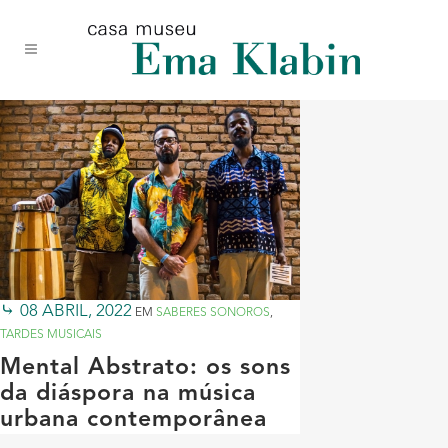
Acessar
Acessar
Mapa
o
a
do
conteúdo
navegação
site
08 ABRIL, 2022
EM
SABERES SONOROS
,
TARDES MUSICAIS
Mental Abstrato: os sons
da diáspora na música
urbana contemporânea