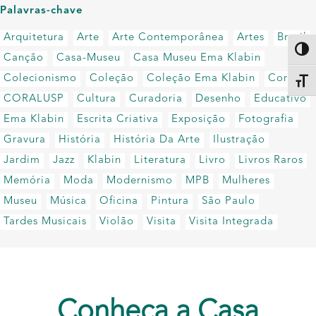
Palavras-chave
Arquitetura
Arte
Arte Contemporânea
Artes
Brasil
Altern
Canção
Casa-Museu
Casa Museu Ema Klabin
Colecionismo
Coleção
Coleção Ema Klabin
Coral
Alter
CORALUSP
Cultura
Curadoria
Desenho
Educativo
Ema Klabin
Escrita Criativa
Exposição
Fotografia
Gravura
História
História Da Arte
Ilustração
Jardim
Jazz
Klabin
Literatura
Livro
Livros Raros
Memória
Moda
Modernismo
MPB
Mulheres
Museu
Música
Oficina
Pintura
São Paulo
Tardes Musicais
Violão
Visita
Visita Integrada
Conheça a Casa