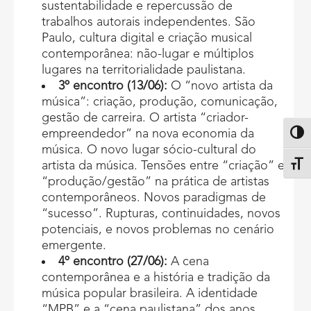
sustentabilidade e repercussão de
trabalhos autorais independentes. São
Paulo, cultura digital e criação musical
contemporânea: não-lugar e múltiplos
lugares na territorialidade paulistana.
3º encontro (13/06):
O “novo artista da
música”: criação, produção, comunicação,
gestão de carreira. O artista “criador-
empreendedor” na nova economia da
Altern
música. O novo lugar sócio-cultural do
artista da música. Tensões entre “criação” e
Alter
“produção/gestão” na prática de artistas
contemporâneos. Novos paradigmas de
“sucesso”. Rupturas, continuidades, novos
potenciais, e novos problemas no cenário
emergente.
4º encontro (27/06):
A cena
contemporânea e a história e tradição da
música popular brasileira. A identidade
“MPB” e a “cena paulistana” dos anos