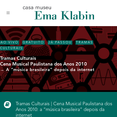
Acessar
Acessar
Mapa
o
a
do
conteúdo
navegação
site
AO VIVO
,
GRATUITO
,
JÁ PASSOU
,
TRAMAS
CULTURAIS
Tramas Culturais
Cena Musical Paulistana dos Anos 2010
→ A “música brasileira” depois da internet
Tramas Culturais | Cena Musical Paulistana dos
Anos 2010: a “música brasileira” depois da
internet